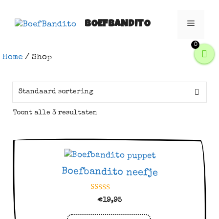
Spring
naar
BOEFBANDITO
Menu
inhoud
0
Home
/ Shop
Toont alle 3 resultaten
Boefbandito neefje
5.00
€
19,95
van 5