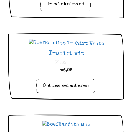
In winkelmand
Dit
product
T-shirt wit
heeft
meerdere
0
€
6,95
variaties.
v
a
Deze
n
5
Opties selecteren
optie
kan
gekozen
worden
op
de
productpagina