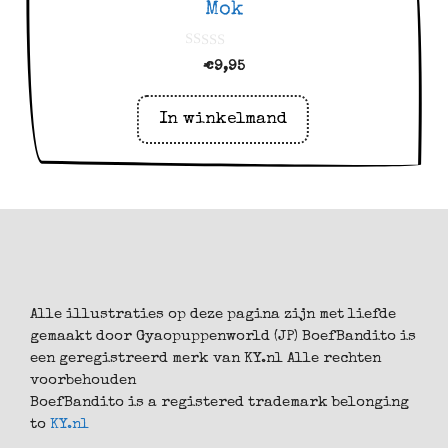
Mok
0
€
9,95
v
a
n
5
In winkelmand
Alle illustraties op deze pagina zijn met liefde
gemaakt door Gyaopuppenworld (JP) BoefBandito is
een geregistreerd merk van KY.nl Alle rechten
voorbehouden
BoefBandito is a registered trademark belonging
to
KY.nl